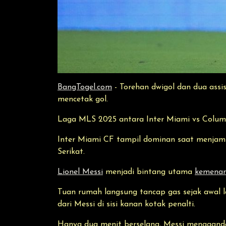
BangTogel.com
- Torehan dwigol dan dua assi
mencetak gol.
Laga MLS 2025 antara Inter Miami vs Colum
Inter Miami CF tampil dominan saat menjamu
Serikat.
Lionel Messi
menjadi bintang utama
kemenan
Tuan rumah langsung tancap gas sejak awal 
dari Messi di sisi kanan kotak penalti.
Hanya dua menit berselang, Messi mengganda