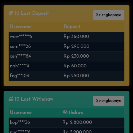
10 Last Deposit
Selengkapnya
Username
Deposit
wow******5
Rp 360.000
xem****28
Rp 290.000
xen*****84
Rp 230.000
nah*****4
Rp 60.000
feg***104
Rp 250.000
10 Last Withdraw
Selengkapnya
Username
Withdraw
kop****36
Rp 2.800.000
nuc******6
Rp 5.900.000