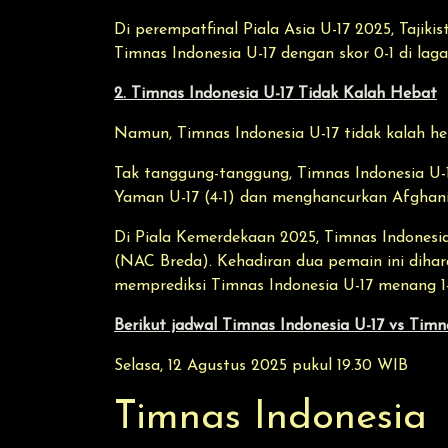
Di perempatfinal Piala Asia U-17 2025, Tajiki
Timnas Indonesia U-17 dengan skor 0-1 di lag
2. Timnas Indonesia U-17 Tidak Kalah Hebat
Namun, Timnas Indonesia U-17 tidak kalah heb
Tak tanggung-tanggung, Timnas Indonesia U-
Yaman U-17 (4-1) dan menghancurkan Afghanis
Di Piala Kemerdekaan 2025, Timnas Indonesi
(NAC Breda). Kehadiran dua pemain ini dihar
memprediksi Timnas Indonesia U-17 menang 1-0
Berikut jadwal Timnas Indonesia U-17 vs Timn
Selasa, 12 Agustus 2025 pukul 19.30 WIB
Timnas Indonesia