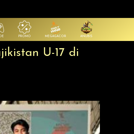
DE
PROMO
MEGAGACOR
ANUBIS
ikistan U-17 di