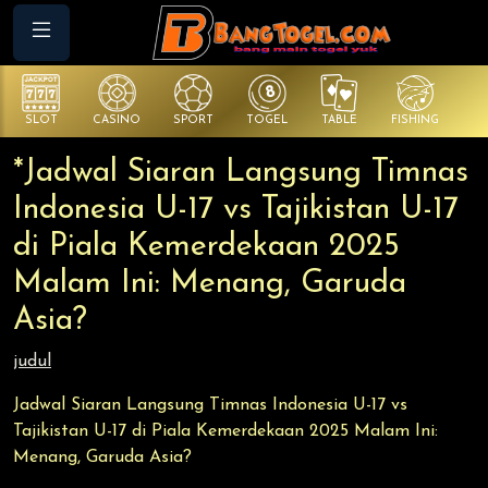
SLOT
CASINO
SPORT
TOGEL
TABLE
FISHING
CO
*Jadwal Siaran Langsung Timnas
Indonesia U-17 vs Tajikistan U-17
di Piala Kemerdekaan 2025
Malam Ini: Menang, Garuda
Asia?
judul
Jadwal Siaran Langsung Timnas Indonesia U-17 vs
Tajikistan U-17 di Piala Kemerdekaan 2025 Malam Ini:
Menang, Garuda Asia?