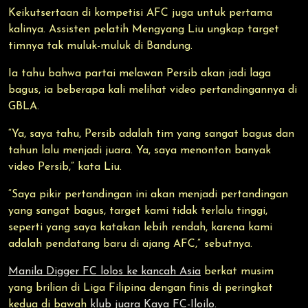
Keikutsertaan di kompetisi AFC juga untuk pertama
kalinya. Assisten pelatih Mengyang Liu ungkap target
timnya tak muluk-muluk di Bandung.
Ia tahu bahwa partai melawan Persib akan jadi laga
bagus, ia beberapa kali melihat video pertandingannya di
GBLA.
“Ya, saya tahu, Persib adalah tim yang sangat bagus dan
tahun lalu menjadi juara. Ya, saya menonton banyak
video Persib,” kata Liu.
“Saya pikir pertandingan ini akan menjadi pertandingan
yang sangat bagus, target kami tidak terlalu tinggi,
seperti yang saya katakan lebih rendah, karena kami
adalah pendatang baru di ajang AFC,” sebutnya.
Manila Digger FC lolos ke kancah Asia
berkat musim
yang brilian di Liga Filipina dengan finis di peringkat
kedua di bawah
klub juara Kaya FC-Iloilo.