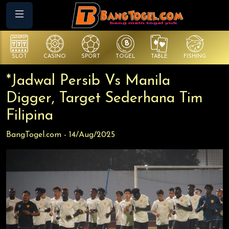
SLOT
CASINO
SPORT
TOGEL
TABLE
FISHING
CO
*Jadwal Persib Vs Manila
Digger, Target Sederhana Tim
Filipina
BangTogel.com - 14/Aug/2025