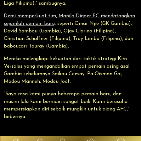
Liga Filipina),” sambugnya.
Demi memperkuat tim, Manila Digger FC mendatangkan
sejumlah pemain baru,
seperti Omar Njie (GK Gambia),
David Sambou (Gambia), Ojay Clarino (Filipina),
Christian Schaffner (Filipina), Troy Limbo (Filipina), dan
Baboucarr Touray (Gambia).
Mereka melengkapi kekuatan dari taktik strategi Kim
Versales yang mengandalkan empat pemain asing asal
Gambia sebelumnya Saikou Ceesay, Pa Oisman Gai,
Modou Manneh, Modou Joof.
“Saya rasa kami punya beberapa pemain baru, dan
musim lalu kami bermain sangat baik. Kami berusaha
mempersiapkan diri sebaik mungkin untuk ajang AFC,”
bebernya.