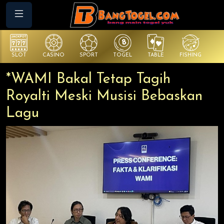
SLOT
CASINO
SPORT
TOGEL
TABLE
FISHING
CO
*WAMI Bakal Tetap Tagih
Royalti Meski Musisi Bebaskan
Lagu