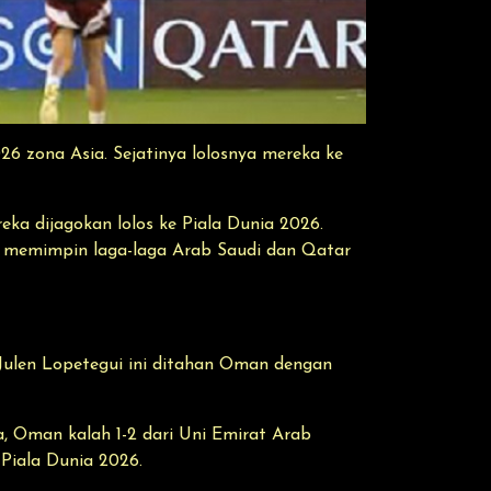
26 zona Asia. Sejatinya lolosnya mereka ke
ka dijagokan lolos ke Piala Dunia 2026.
ng memimpin laga-laga Arab Saudi dan Qatar
Julen Lopetegui ini ditahan Oman dengan
a, Oman kalah 1-2 dari Uni Emirat Arab
Piala Dunia 2026.