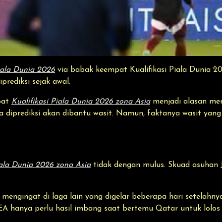
iala Dunia 2026
via babak keempat Kualifikasi Piala Dunia 20
rediksi sejak awal.
pat
Kualifikasi Piala Dunia 2026 zona Asia
menjadi alasan mere
a diprediksi akan dibantu wasit. Namun, faktanya wasit ya
iala Dunia 2026 zona Asia
tidak dengan mulus. Skuad asuhan 
mengingat di laga lain yang digelar beberapa hari setelahny
anya perlu hasil imbang saat bertemu Qatar untuk lolos 