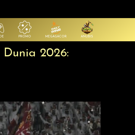
DE
PROMO
MEGAGACOR
ANUBIS
 Dunia 2026: