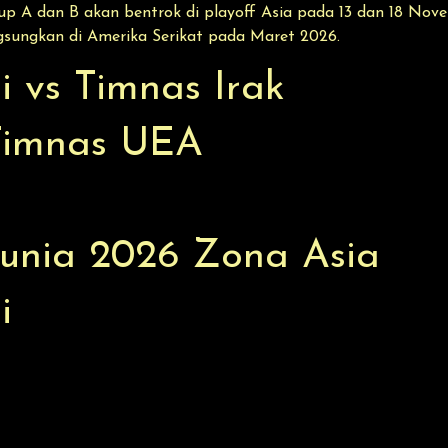
rup A dan B akan bentrok di playoff Asia pada 13 dan 18 No
ngsungkan di Amerika Serikat pada Maret 2026.
 vs Timnas Irak
Timnas UEA
 Dunia 2026 Zona Asia
i