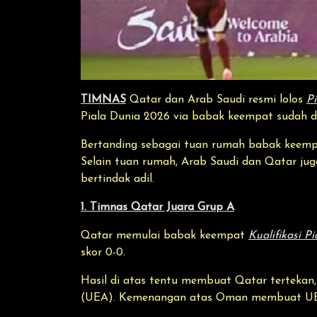
TIMNAS
Qatar dan Arab Saudi resmi lolos
P
Piala Dunia 2026 via babak keempat sudah dip
Bertanding sebagai tuan rumah babak keem
Selain tuan rumah, Arab Saudi dan Qatar jug
bertindak adil.
1. Timnas Qatar Juara Grup A
Qatar memulai babak keempat
Kualifikasi P
skor 0-0.
Hasil di atas tentu membuat Qatar tertekan, 
(UEA). Kemenangan atas Oman membuat UEA h