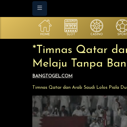
HOME
SLOT
CASINO
SPOR
*Timnas Qatar dan
Melaju Tanpa Ban
BANGTOGEL.COM
Timnas Qatar dan Arab Saudi Lolos Piala Du