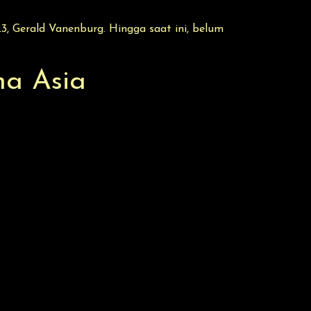
, Gerald Vanenburg. Hingga saat ini, belum
na Asia