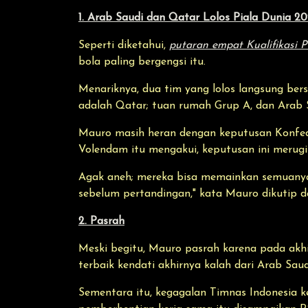
1. Arab Saudi dan Qatar Lolos Piala Dunia 2
Seperti diketahui,
putaran empat Kualifikasi 
bola paling bergengsi itu.
Menariknya, dua tim yang lolos langsung berst
adalah Qatar; tuan rumah Grup A, dan Arab 
Mauro masih heran dengan keputusan Konfede
Volendam itu mengakui, keputusan ini merugik
Agak aneh; mereka bisa memainkan semuanya d
sebelum pertandingan," kata Mauro dikutip d
2. Pasrah
Meski begitu, Mauro pasrah karena pada ak
terbaik kendati akhirnya kalah dari Arab Saudi 
Sementara itu, kegagalan Timnas Indonesia 