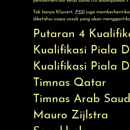
pemberhentian kerja sama itu disampaikan PS
Tak hanya Kluivert,
PSSI
juga memberhentikan 
diketahui siapa sosok yang akan menggantika
Putaran 4 Kualifi
Kualifikasi Piala 
Kualifikasi Piala
Timnas Qatar
Timnas Arab Saud
Mauro Zijlstra