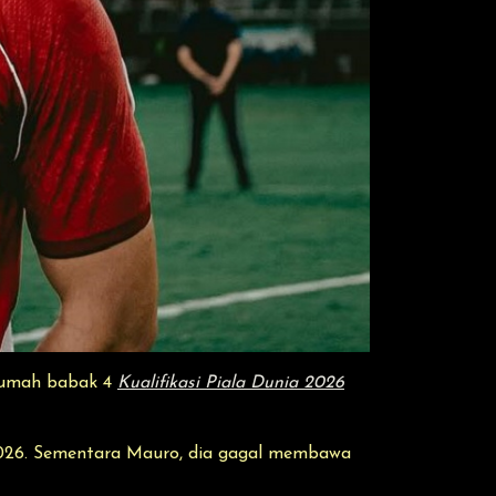
 rumah babak 4
Kualifikasi Piala Dunia 2026
 2026. Sementara Mauro, dia gagal membawa