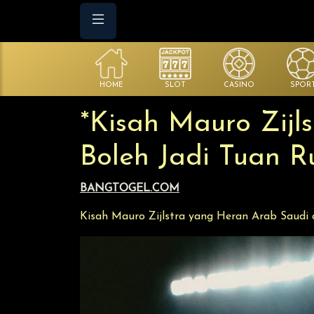
HOME
SLOT
CASINO
SPOR
*Kisah Mauro Zijl
Boleh Jadi Tuan R
BANGTOGEL.COM
Kisah Mauro Zijlstra yang Heran Arab Saudi 