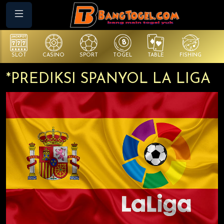
SLOT
CASINO
SPORT
TOGEL
TABLE
FISHING
CO
*PREDIKSI SPANYOL LA LIGA