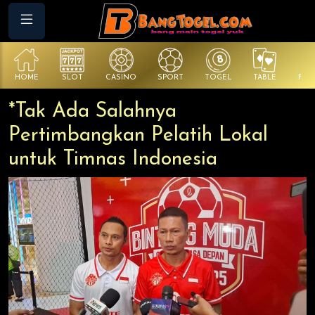
HOME
SLOT
CASINO
SPORT
TOGEL
TABLE
FIS
*Tak Ada Salahnya
Pertimbangkan Pelatih Lokal
untuk Timnas Indonesia