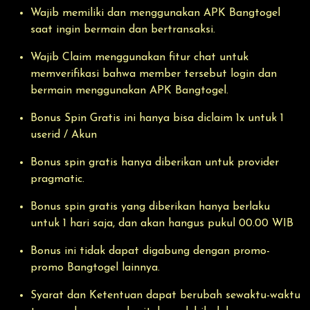
Wajib memiliki dan menggunakan APK Bangtogel
saat ingin bermain dan bertransaksi.
Wajib Claim menggunakan fitur chat untuk
memverifikasi bahwa member tersebut login dan
bermain menggunakan APK Bangtogel.
Bonus Spin Gratis ini hanya bisa diclaim 1x untuk 1
userid / Akun
Bonus spin gratis hanya diberikan untuk provider
pragmatic.
Bonus spin gratis yang diberikan hanya berlaku
untuk 1 hari saja, dan akan hangus pukul 00.00 WIB
Bonus ini tidak dapat digabung dengan promo-
promo Bangtogel lainnya.
Syarat dan Ketentuan dapat berubah sewaktu-waktu