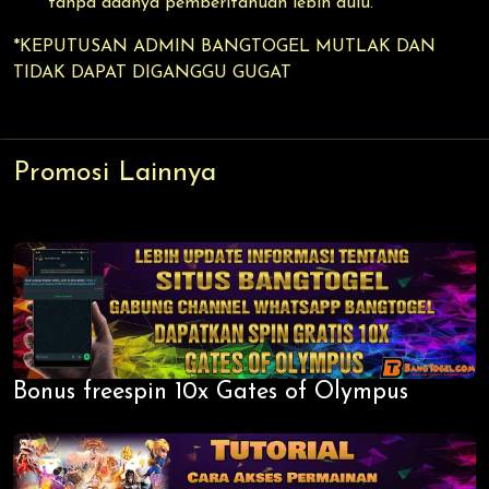
tanpa adanya pemberitahuan lebih dulu.
*KEPUTUSAN ADMIN BANGTOGEL MUTLAK DAN
TIDAK DAPAT DIGANGGU GUGAT
Promosi Lainnya
Bonus freespin 10x Gates of Olympus