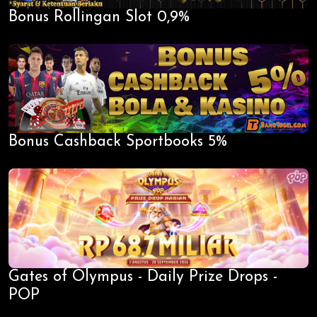
Bonus Rollingan Slot 0,9%
Bonus Cashback Sportbooks 5%
Gates of Olympus - Daily Prize Drops -
POP