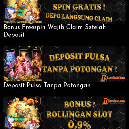
Bonus Freespin Wajib Claim Setelah
Deposit
Deposit Pulsa Tanpa Potongan