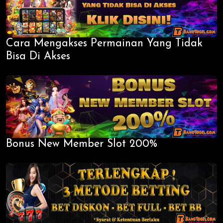
Cara Mengakses Permainan Yang Tidak
Bisa Di Akses
Bonus New Member Slot 200%