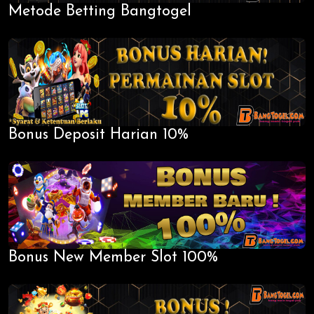
Metode Betting Bangtogel
Bonus Deposit Harian 10%
Bonus New Member Slot 100%